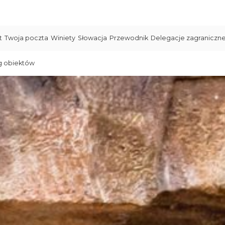
t
Twoja poczta
Winiety
Słowacja
Przewodnik
Delegacje zagraniczn
g obiektów