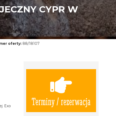
AJECZNY CYPR W
mer oferty:
88/18107
Terminy / rezerwacja
ej Exo