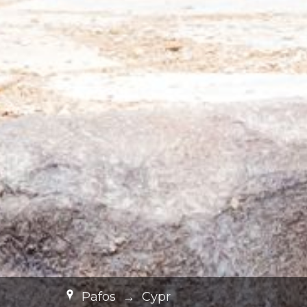
Pafos
→
Cypr