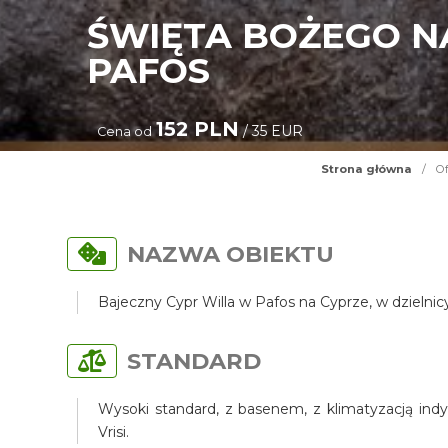
ŚWIĘTA BOŻEGO N
PAFOS
152 PLN
/ 35 EUR
Cena od
Strona główna
/
Of
NAZWA OBIEKTU
Bajeczny Cypr Willa w Pafos na Cyprze, w dzielni
STANDARD
Wysoki standard, z basenem, z klimatyzacją indy
Vrisi.