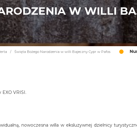
ARODZENIA W WILLI B
Nu
erta
/
Święta Bożego Narodzenia w willi Bajeczny Cypr w Pafos
cy EXO VRISI.
widualną, nowoczesna willa w eksluzywnej dzielnicy turystyczn