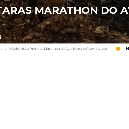
TARAS MARATHON DO AY
R
N
ta
/
Wycieczka z Protaras Marathon do Ayia Napa, Lefkary i więcej