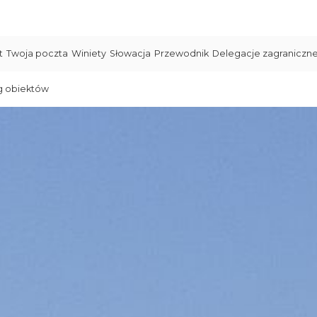
t
Twoja poczta
Winiety
Słowacja
Przewodnik
Delegacje zagraniczn
g obiektów