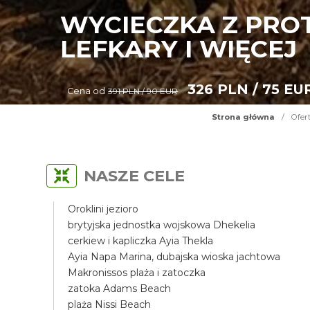
WYCIECZKA Z PRO
LEFKARY I WIĘCEJ
326 PLN / 75 EU
Cena od
391 PLN / 90 EUR
Strona główna
/
Ofer
NASZE CELE
Oroklini jezioro
brytyjska jednostka wojskowa Dhekelia
cerkiew i kapliczka Ayia Thekla
Ayia Napa Marina, dubajska wioska jachtowa
Makronissos plaża i zatoczka
zatoka Adams Beach
plaża Nissi Beach