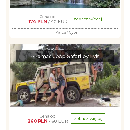
Cena od:
zobacz więcej
174 PLN
/ 40 EUR
Pafos / Cypr
Akamas Jeep Safari by Evis
Cena od:
zobacz więcej
260 PLN
/ 60 EUR