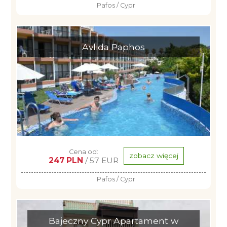
Pafos / Cypr
Avlida Paphos
Cena od:
zobacz więcej
247 PLN
/ 57 EUR
Pafos / Cypr
Bajeczny Cypr Apartament w