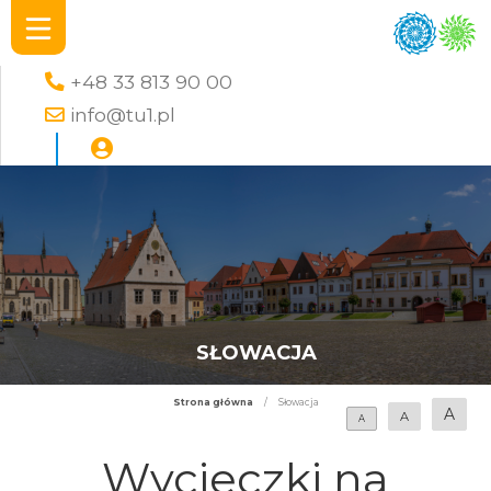
+48 33 813 90 00
info@tu1.pl
SŁOWACJA
Strona główna
/
Słowacja
A
A
A
Wycieczki na