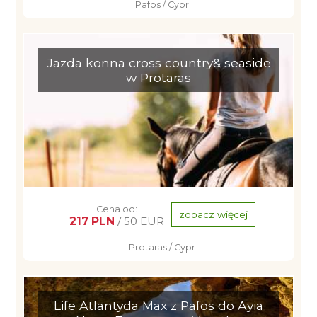
Pafos / Cypr
Jazda konna cross country& seaside
w Protaras
Cena od:
zobacz więcej
217 PLN
/ 50 EUR
Protaras / Cypr
Life Atlantyda Max z Pafos do Ayia