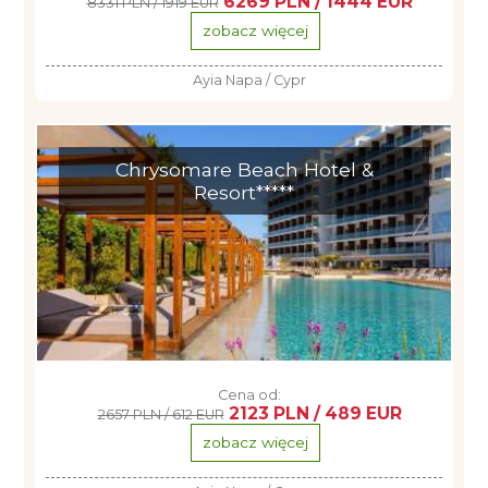
6269 PLN / 1444 EUR
8331 PLN / 1919 EUR
zobacz więcej
Ayia Napa / Cypr
Chrysomare Beach Hotel &
Resort*****
Cena od:
2123 PLN / 489 EUR
2657 PLN / 612 EUR
zobacz więcej