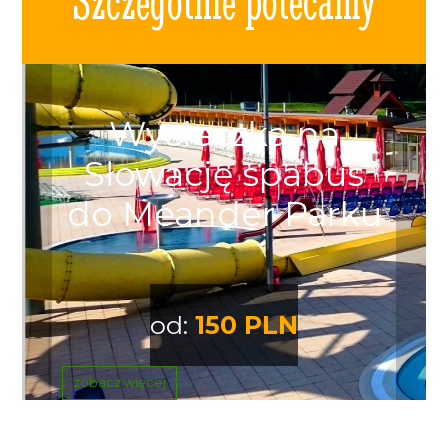
Szczególnie polecamy
Wycieczka na
Słowację spabus
do Meander Parku
od:
150 PLN
zobacz więcej