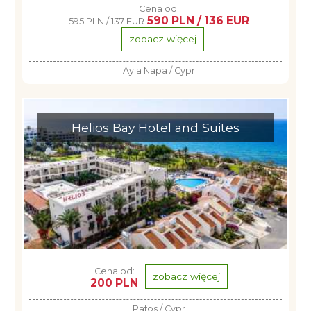
Cena od:
590 PLN / 136 EUR
595 PLN / 137 EUR
zobacz więcej
Ayia Napa / Cypr
Helios Bay Hotel and Suites
Cena od:
zobacz więcej
200 PLN
Pafos / Cypr