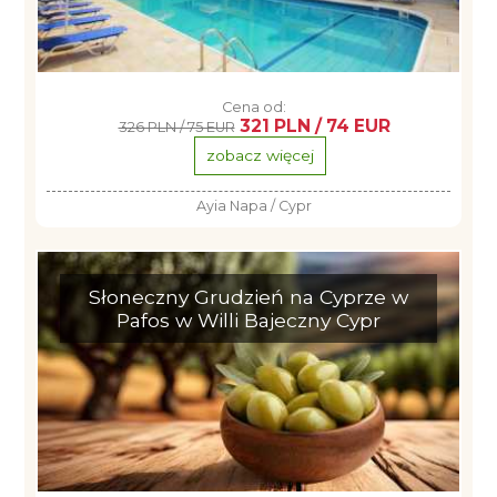
Cena od:
321 PLN / 74 EUR
326 PLN / 75 EUR
zobacz więcej
Ayia Napa / Cypr
Słoneczny Grudzień na Cyprze w
Pafos w Willi Bajeczny Cypr