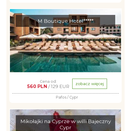
M Boutique Hotel*****
Cena od:
zobacz więcej
560 PLN
/ 129 EUR
Pafos / Cypr
Mikołajki na Cyprze w willi Bajeczny
Cypr