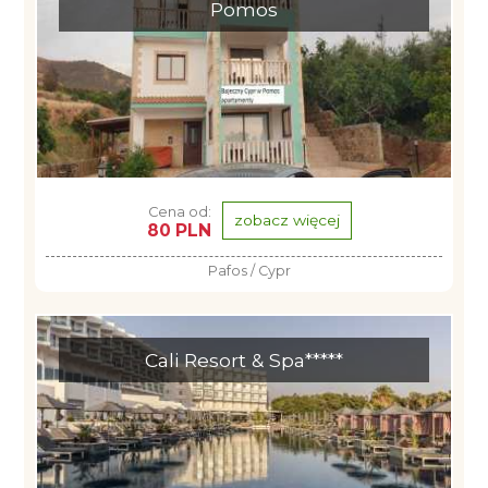
Pomos
Cena od:
zobacz więcej
80 PLN
Pafos / Cypr
Cali Resort & Spa*****