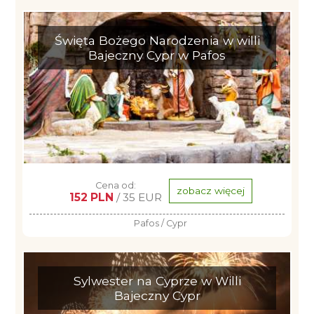
Święta Bożego Narodzenia w willi
Bajeczny Cypr w Pafos
Cena od:
zobacz więcej
152 PLN
/ 35 EUR
Pafos / Cypr
Sylwester na Cyprze w Willi
Bajeczny Cypr