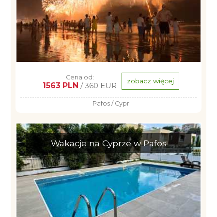
Cena od:
zobacz więcej
1563 PLN
/ 360 EUR
Pafos / Cypr
Wakacje na Cyprze w Pafos