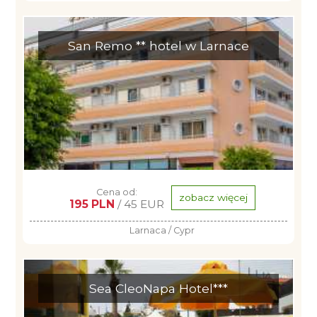
San Remo ** hotel w Larnace
Cena od:
zobacz więcej
195 PLN
/ 45 EUR
Larnaca / Cypr
Sea CleoNapa Hotel***