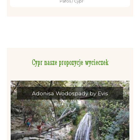
Pafos / Cypr
Cypr nasze propozycje wycieczek
Adonisa Wodospady by Evis