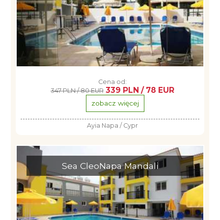
Cena od:
339 PLN / 78 EUR
347 PLN / 80 EUR
zobacz więcej
Ayia Napa / Cypr
Sea CleoNapa Mandali