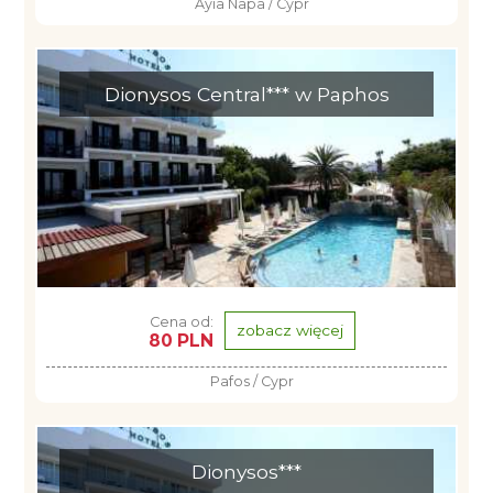
Ayia Napa / Cypr
Dionysos Central*** w Paphos
Cena od:
zobacz więcej
80 PLN
Pafos / Cypr
Dionysos***